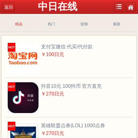
中日在线
返回
精品
热门
促销
最新
支付宝微信 代买/代付款
HOT
￥100日元
抖音10元 100抖币 官方直充
HOT
￥270日元
英雄联盟点券(LOL) 1000点券
HOT
￥270日元